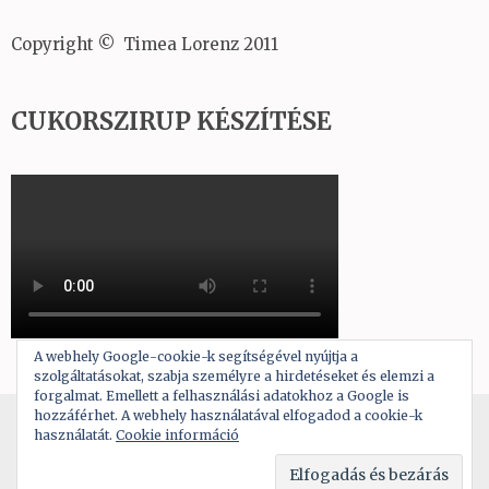
Copyright © Timea Lorenz 2011
CUKORSZIRUP KÉSZÍTÉSE
A webhely Google-cookie-k segítségével nyújtja a
szolgáltatásokat, szabja személyre a hirdetéseket és elemzi a
forgalmat. Emellett a felhasználási adatokhoz a Google is
hozzáférhet. A webhely használatával elfogadod a cookie-k
Copyright © 2026
A tortadíszítés alapjai
használatát.
Cookie információ
Theme by:
Rara Theme
Powered by:
WordPress