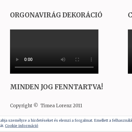
ORGONAVIRÁG DEKORÁCIÓ
C
MINDEN JOG FENNTARTVA!
Copyright © Timea Lorenz 2011
abja személyre a hirdetéseket és elemzi a forgalmat. Emellett a felhasznál
2026
A tortadíszítés alapjai
Theme by:
Rara Theme
Powered
át.
Cookie információ