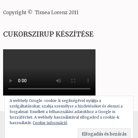
Copyright © Timea Lorenz 2011
CUKORSZIRUP KÉSZÍTÉSE
A webhely Google-cookie-k segítségével nyújtja a
szolgáltatásokat, szabja személyre a hirdetéseket és elemzi a
forgalmat. Emellett a felhasználási adatokhoz a Google is
hozzáférhet. A webhely használatával elfogadod a cookie-k
Copyright © 2026
A tortadíszítés alapjai
használatát.
Cookie információ
Theme by:
Rara Theme
Powered by:
WordPress