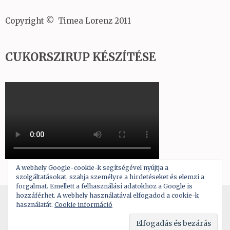
Copyright © Timea Lorenz 2011
CUKORSZIRUP KÉSZÍTÉSE
A webhely Google-cookie-k segítségével nyújtja a
szolgáltatásokat, szabja személyre a hirdetéseket és elemzi a
forgalmat. Emellett a felhasználási adatokhoz a Google is
hozzáférhet. A webhely használatával elfogadod a cookie-k
Copyright © 2026
A tortadíszítés alapjai
használatát.
Cookie információ
Theme by:
Rara Theme
Powered by:
WordPress