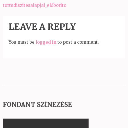
Bejegyzés
tortadiszitesalapjai_előborito
navigáció
LEAVE A REPLY
You must be
logged in
to post a comment.
FONDANT SZÍNEZÉSE