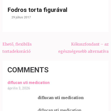
Fodros torta figurával
29 július 2017
Bejegyzés
Ehető, flexibilis
Kókuszfondant – az
navigáció
tortadekoráció
egészségesebb alternatíva
COMMENTS
diflucan uti medication
április 3, 2026
diflucan uti medication
diflucan uti medication