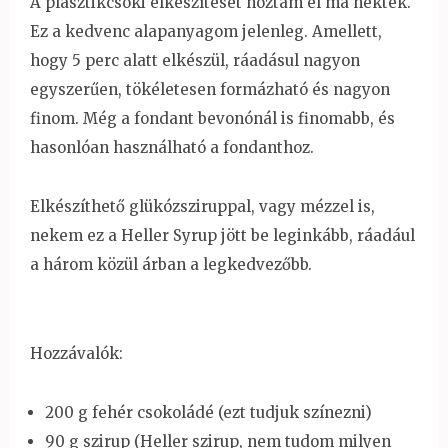
A plasztikcsoki elkészítését hoztam el ma nektek.
Ez a kedvenc alapanyagom jelenleg. Amellett,
hogy 5 perc alatt elkészül, ráadásul nagyon
egyszerűen, tökéletesen formázható és nagyon
finom. Még a fondant bevonónál is finomabb, és
hasonlóan használható a fondanthoz.
Elkészíthető glükózsziruppal, vagy mézzel is,
nekem ez a Heller Syrup jött be leginkább, ráadául
a három közül árban a legkedvezőbb.
Hozzávalók:
200 g fehér csokoládé (ezt tudjuk színezni)
90 g szirup (Heller szirup, nem tudom milyen