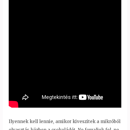
Ilyennek kell lennie, amikor kiveszitek a mikróból
olvasztás közben a csokoládét. Ne forraljuk fel, ne