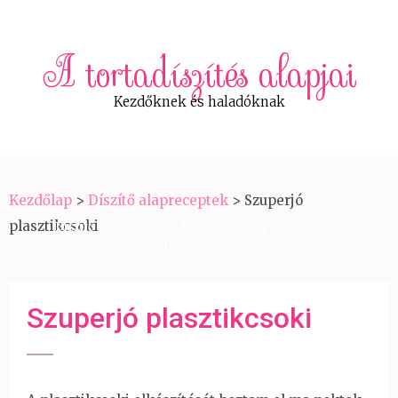
A tortadíszítés alapjai
Kezdőknek és haladóknak
Kezdőlap
>
Díszítő alapreceptek
>
Szuperjó
plasztikcsoki
Díszítő alapreceptek
,
Figurák
,
Receptek
4 március 2018
Szuperjó plasztikcsoki