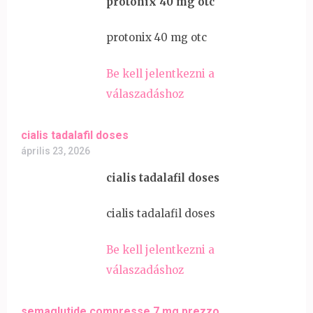
protonix 40 mg otc
protonix 40 mg otc
Be kell jelentkezni a
válaszadáshoz
cialis tadalafil doses
április 23, 2026
cialis tadalafil doses
cialis tadalafil doses
Be kell jelentkezni a
válaszadáshoz
semaglutide compresse 7 mg prezzo