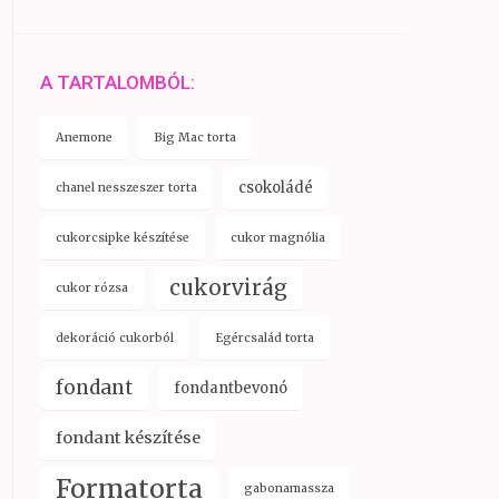
A TARTALOMBÓL:
Anemone
Big Mac torta
csokoládé
chanel nesszeszer torta
cukorcsipke készítése
cukor magnólia
cukorvirág
cukor rózsa
dekoráció cukorból
Egércsalád torta
fondant
fondantbevonó
fondant készítése
Formatorta
gabonamassza