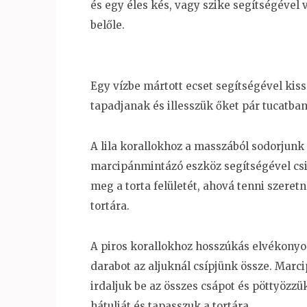
és egy éles kés, vagy szike segítségével
belőle.
Egy vízbe mártott ecset segítségével kis
tapadjanak és illesszük őket pár tucatban 
A lila korallokhoz a masszából sodorjun
marcipánmintázó eszköz segítségével csi
meg a torta felületét, ahová tenni szeret
tortára.
A piros korallokhoz hosszúkás elvékonyod
darabot az aljuknál csípjünk össze. Mar
irdaljuk be az összes csápot és pöttyözzü
hátulját és tapasszuk a tortára.