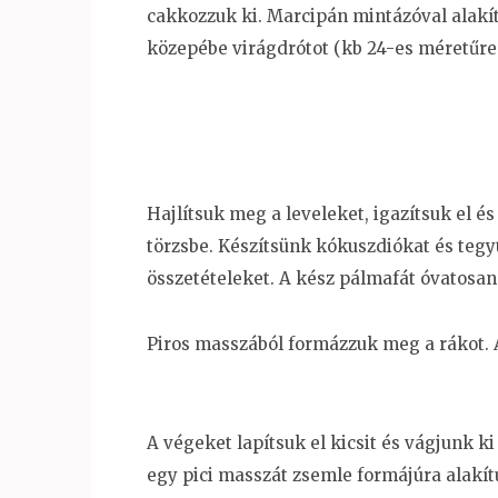
cakkozzuk ki. Marcipán mintázóval alakíts
közepébe virágdrótot (kb 24-es méretűre 
Hajlítsuk meg a leveleket, igazítsuk el é
törzsbe. Készítsünk kókuszdiókat és tegyü
összetételeket. A kész pálmafát óvatosan 
Piros masszából formázzuk meg a rákot. 
A végeket lapítsuk el kicsit és vágjunk ki
egy pici masszát zsemle formájúra alakít