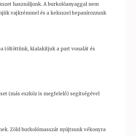
ekszet használjunk. A burkolóanyaggal nem
enjük vajkrémmel és a keksszel bepanírozzunk
 töltöttünk, kialakítjuk a part vonalát és
set (más eszköz is megfelelő) segítségével
nek. Zöld burkolómasszát nyújtsunk vékonyra