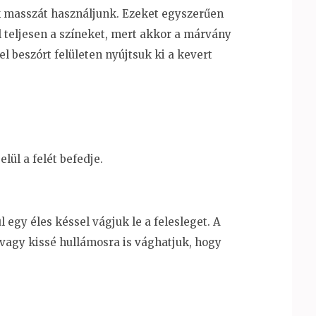
ék masszát használjunk. Ezeket egyszerűen
l teljesen a színeket, mert akkor a márvány
 beszórt felületen nyújtsuk ki a kevert
lül a felét befedje.
 egy éles késsel vágjuk le a felesleget. A
, vagy kissé hullámosra is vághatjuk, hogy