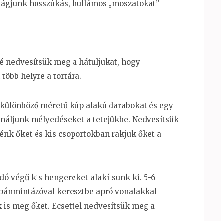
 vágjunk hosszúkás, hullámos „moszatokat”
sé nedvesítsük meg a hátuljukat, hogy
több helyre a tortára.
k különböző méretű kúp alakú darabokat és egy
náljunk mélyedéseket a tetejükbe. Nedvesítsük
nénk őket és kis csoportokban rakjuk őket a
ó végű kis hengereket alakítsunk ki. 5-6
cipánmintázóval keresztbe apró vonalakkal
k is meg őket. Ecsettel nedvesítsük meg a