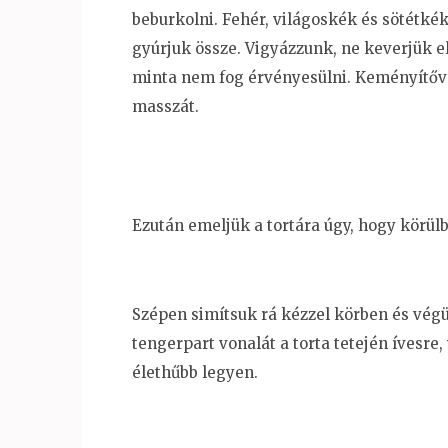
beburkolni. Fehér, világoskék és sötétk
gyúrjuk össze. Vigyázzunk, ne keverjük e
minta nem fog érvényesülni. Keményítővel
masszát.
Ezután emeljük a tortára úgy, hogy körülbe
Szépen simítsuk rá kézzel körben és végül
tengerpart vonalát a torta tetején ívesre
élethűbb legyen.