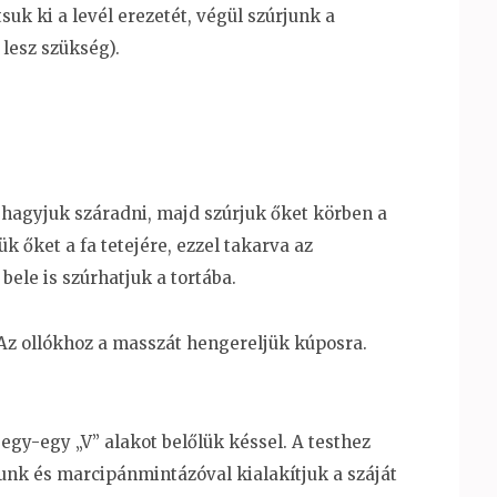
uk ki a levél erezetét, végül szúrjunk a
lesz szükség).
s hagyjuk száradni, majd szúrjuk őket körben a
k őket a fa tetejére, ezzel takarva az
bele is szúrhatjuk a tortába.
Az ollókhoz a masszát hengereljük kúposra.
 egy-egy „V” alakot belőlük késsel. A testhez
unk és marcipánmintázóval kialakítjuk a száját