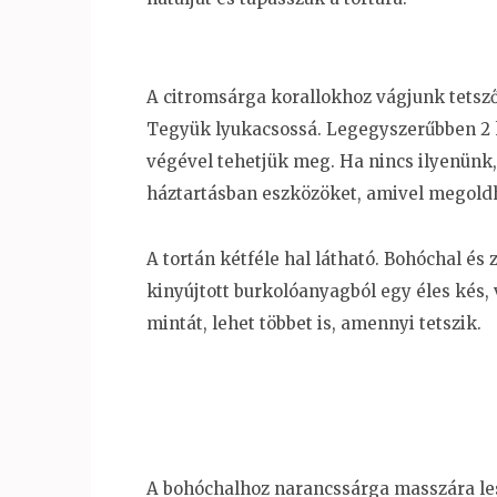
A citromsárga korallokhoz vágjunk tetsző
Tegyük lyukacsossá. Legegyszerűbben 2 
végével tehetjük meg. Ha nincs ilyenünk,
háztartásban eszközöket, amivel megold
A tortán kétféle hal látható. Bohóchal és
kinyújtott burkolóanyagból egy éles kés,
mintát, lehet többet is, amennyi tetszik.
A bohóchalhoz narancssárga masszára lesz