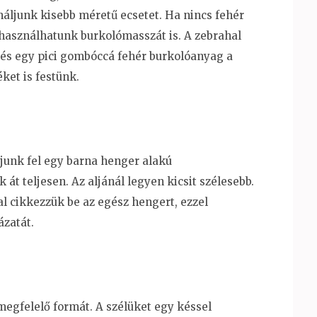
áljunk kisebb méretű ecsetet. Ha nincs fehér
 használhatunk burkolómasszát is. A zebrahal
 és egy pici gombóccá fehér burkolóanyag a
ket is festünk.
junk fel egy barna henger alakú
át teljesen. Az aljánál legyen kicsit szélesebb.
al cikkezzük be az egész hengert, ezzel
ázatát.
egfelelő formát. A szélüket egy késsel