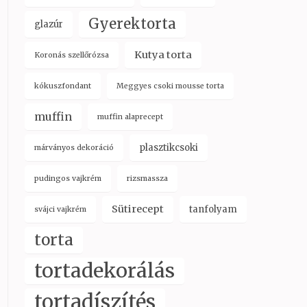
Gyerektorta
glazúr
Kutya torta
Koronás szellőrózsa
kókuszfondant
Meggyes csoki mousse torta
muffin
muffin alaprecept
plasztikcsoki
márványos dekoráció
pudingos vajkrém
rizsmassza
Sütirecept
tanfolyam
svájci vajkrém
torta
tortadekorálás
tortadíszítés