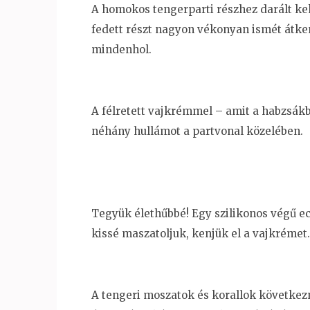
A homokos tengerparti részhez darált k
fedett részt nagyon vékonyan ismét átk
mindenhol.
A félretett vajkrémmel – amit a habzsákba
néhány hullámot a partvonal közelében.
Tegyük élethűbbé! Egy szilikonos végű ec
kissé maszatoljuk, kenjük el a vajkrémet.
A tengeri moszatok és korallok következ