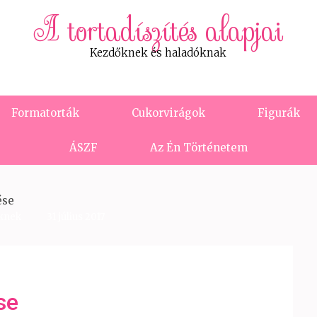
A tortadíszítés alapjai
Kezdőknek és haladóknak
Formatorták
Cukorvirágok
Figurák
ÁSZF
Az Én Történetem
ése
őknek
31 július 2017
se