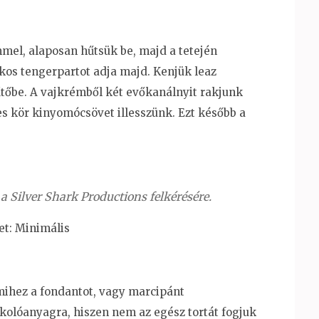
mmel, alaposan hűtsük be, majd a tetején
kos tengerpartot adja majd. Kenjük leaz
tőbe. A vajkrémből két evőkanálnyit rakjunk
s kör kinyomócsövet illesszünk. Ezt később a
a Silver Shark Productions felkérésére.
et: Minimális
amihez a fondantot, vagy marcipánt
olóanyagra, hiszen nem az egész tortát fogjuk