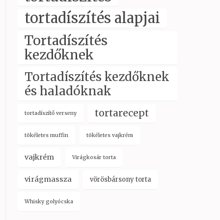
tortadíszítés alapjai
Tortadíszítés
kezdőknek
Tortadíszítés kezdőknek
és haladóknak
tortarecept
tortadíszítő verseny
tökéletes muffin
tökéletes vajkrém
vajkrém
Virágkosár torta
virágmassza
vörösbársony torta
Whisky golyócska