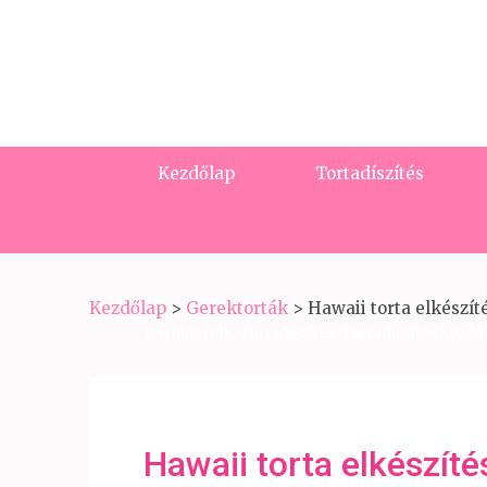
Kezdőlap
Tortadíszítés
Kezdőlap
>
Gerektorták
>
Hawaii torta elkészít
Gerektorták
,
Tortadíszítés
,
Tortadíszítés kezd
Hawaii torta elkészíté