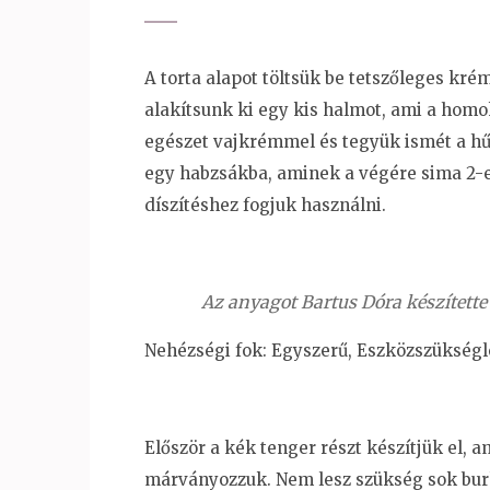
A torta alapot töltsük be tetszőleges kré
alakítsunk ki egy kis halmot, ami a homo
egészet vajkrémmel és tegyük ismét a hű
egy habzsákba, aminek a végére sima 2-e
díszítéshez fogjuk használni.
Az anyagot Bartus Dóra készítette 
Nehézségi fok: Egyszerű, Eszközszükségl
Először a kék tenger részt készítjük el, 
márványozzuk. Nem lesz szükség sok burk