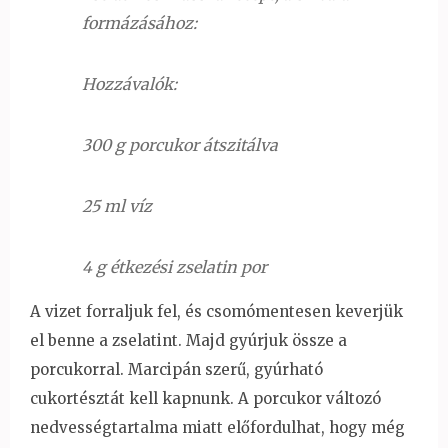
formázásához:
Hozzávalók:
300 g porcukor átszitálva
25 ml víz
4 g étkezési zselatin por
A vizet forraljuk fel, és csomómentesen keverjük
el benne a zselatint. Majd gyúrjuk össze a
porcukorral. Marcipán szerű, gyúrható
cukortésztát kell kapnunk. A porcukor változó
nedvességtartalma miatt előfordulhat, hogy még