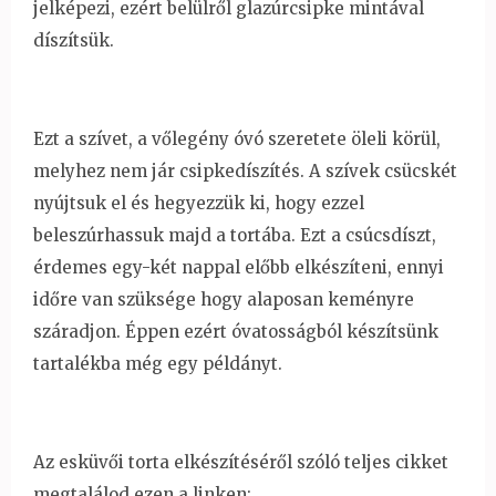
jelképezi, ezért belülről glazúrcsipke mintával
díszítsük.
Ezt a szívet, a vőlegény óvó szeretete öleli körül,
melyhez nem jár csipkedíszítés. A szívek csücskét
nyújtsuk el és hegyezzük ki, hogy ezzel
beleszúrhassuk majd a tortába. Ezt a csúcsdíszt,
érdemes egy-két nappal előbb elkészíteni, ennyi
időre van szüksége hogy alaposan keményre
száradjon. Éppen ezért óvatosságból készítsünk
tartalékba még egy példányt.
Az esküvői torta elkészítéséről szóló teljes cikket
megtalálod ezen a linken: