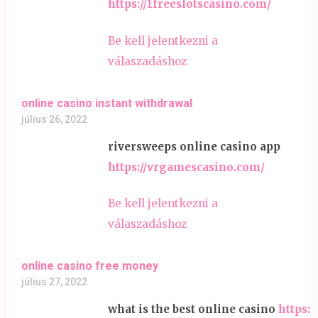
https://1freeslotscasino.com/
Be kell jelentkezni a
válaszadáshoz
online casino instant withdrawal
július 26, 2022
riversweeps online casino app
https://vrgamescasino.com/
Be kell jelentkezni a
válaszadáshoz
online casino free money
július 27, 2022
what is the best online casino
https:/