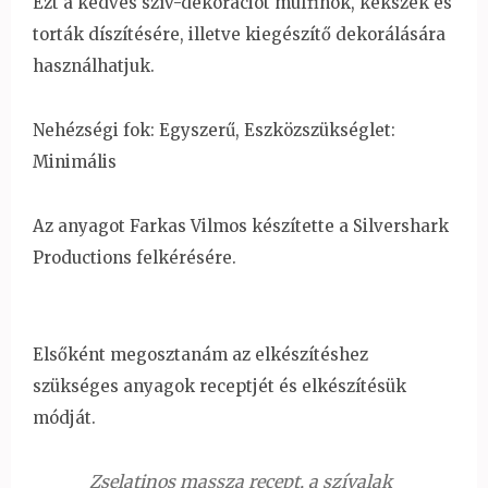
Ezt a kedves szív-dekorációt muffinok, kekszek és
torták díszítésére, illetve kiegészítő dekorálására
használhatjuk.
Nehézségi fok: Egyszerű, Eszközszükséglet:
Minimális
Az anyagot Farkas Vilmos készítette a Silvershark
Productions felkérésére.
Elsőként megosztanám az elkészítéshez
szükséges anyagok receptjét és elkészítésük
módját.
Zselatinos massza recept, a szívalak