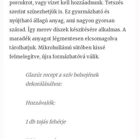
porcukrot, vagy vizet kell hozzáadnunk. Tetszés
szerint színezhetjük is. Ez gyurmázható és
nyújtható állagú anyag, ami nagyon gyorsan
szárad. Így merev díszek készítésére alkalmas. A
maradék anyagot légmentesen elcsomagolva
tárolhatjuk. Mikrohullámú sütőben kissé
felmelegítve, újra formázhatóvá válik.
Glazúr recept a szív belsejének
dekorálásához:
Hozzávalók:
1 db tojás fehérje