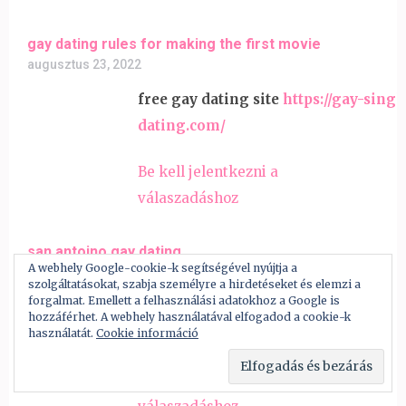
gay dating rules for making the first movie
augusztus 23, 2022
free gay dating site
https://gay-singl
dating.com/
Be kell jelentkezni a
válaszadáshoz
san antoino gay dating
A webhely Google-cookie-k segítségével nyújtja a
augusztus 23, 2022
szolgáltatásokat, szabja személyre a hirdetéseket és elemzi a
forgalmat. Emellett a felhasználási adatokhoz a Google is
phone number dating gay
hozzáférhet. A webhely használatával elfogadod a cookie-k
https://gayedating.com/
használatát.
Cookie információ
Be kell jelentkezni a