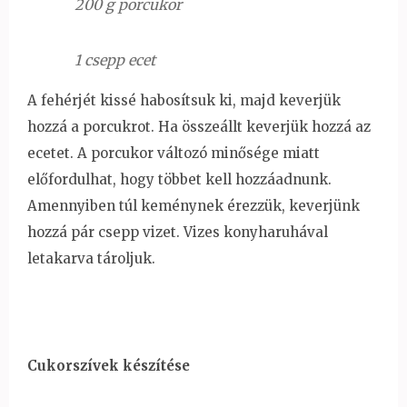
200 g porcukor
1 csepp ecet
A fehérjét kissé habosítsuk ki, majd keverjük
hozzá a porcukrot. Ha összeállt keverjük hozzá az
ecetet. A porcukor változó minősége miatt
előfordulhat, hogy többet kell hozzáadnunk.
Amennyiben túl keménynek érezzük, keverjünk
hozzá pár csepp vizet. Vizes konyharuhával
letakarva tároljuk.
Cukorszívek készítése