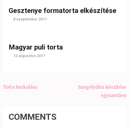
Gesztenye formatorta elkészítése
8 szeptember 2017
Magyar puli torta
12 augusztus 2017
Bejegyzés
Torta burkolása
Szegélydísz készítése
navigáció
egyszerűen
COMMENTS