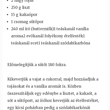
2 nagy tojás
250 g liszt
15 g kakaópor
1 csomag süt
őpor
240 ml író (buttermilk)
1 teáskanál vanília
aroma
2 evőkanál folyékony ételfesték
1
teáskanál ecet
1 teáskanál szódabikarbóna
El
őmelegítjük a süt
őt 180 fokra.
Kikeverjük a vajat a cukorral, majd hozzáadjuk a
tojásokat és a vanília aromát is. Közben
összeszitáljuk egy edénybe a lisztet, a kakaót, a
sót a
süt
őport, az íróhoz keverjük az ételfestéket,
egy kicsi pohárban pedig a szódabikarkónát