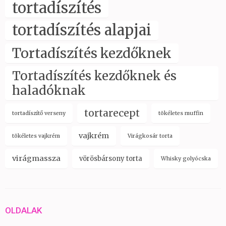
tortadíszítés
tortadíszítés alapjai
Tortadíszítés kezdőknek
Tortadíszítés kezdőknek és
haladóknak
tortarecept
tortadíszítő verseny
tökéletes muffin
vajkrém
tökéletes vajkrém
Virágkosár torta
virágmassza
vörösbársony torta
Whisky golyócska
OLDALAK