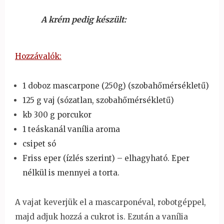
A krém pedig készült:
Hozzávalók:
1 doboz mascarpone (250g) (szobahőmérsékletű)
125 g vaj (sózatlan, szobahőmérsékletű)
kb 300 g porcukor
1 teáskanál vanília aroma
csipet só
Friss eper (ízlés szerint) – elhagyható. Eper
nélkül is mennyei a torta.
A vajat keverjük el a mascarponéval, robotgéppel,
majd adjuk hozzá a cukrot is. Ezután a vanília