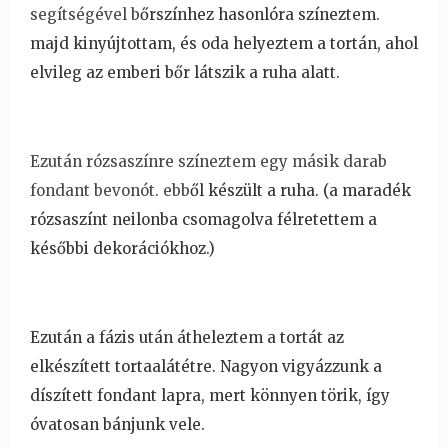
segítségével b
őrszínhez hasonlóra színeztem.
majd kinyújtottam, és oda helyeztem a tortán, ahol
elvileg az emberi b
őr látszik a ruha alatt.
Ezután rózsaszínre színeztem egy másik darab
fondant bevonót. ebb
ől készült a ruha. (a maradék
rózsaszínt neilonba csomagolva félretettem a
kés
őbbi dekorációkhoz.)
Ezután a fázis után átheleztem a tortát az
elkészített tortaalátétre.
Nagyon vigyázzunk a
díszített fondant lapra, mert könnyen törik, így
óvatosan bánjunk vele.