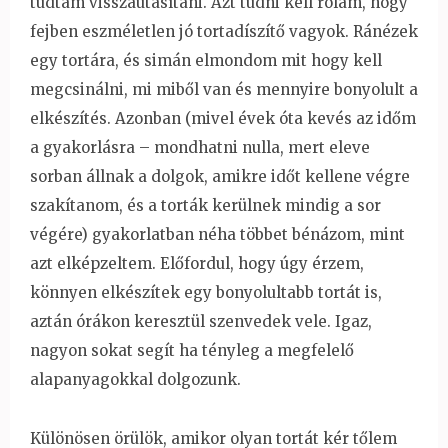
tudtam visszautasítani. Azt tudni kell rólam, hogy
fejben eszméletlen jó tortadíszítő vagyok. Ránézek
egy tortára, és simán elmondom mit hogy kell
megcsinálni, mi miből van és mennyire bonyolult a
elkészítés. Azonban (mivel évek óta kevés az időm
a gyakorlásra – mondhatni nulla, mert eleve
sorban állnak a dolgok, amikre időt kellene végre
szakítanom, és a torták kerülnek mindig a sor
végére) gyakorlatban néha többet bénázom, mint
azt elképzeltem. Előfordul, hogy úgy érzem,
könnyen elkészítek egy bonyolultabb tortát is,
aztán órákon keresztül szenvedek vele. Igaz,
nagyon sokat segít ha tényleg a megfelelő
alapanyagokkal dolgozunk.
Különösen örülök, amikor olyan tortát kér tőlem