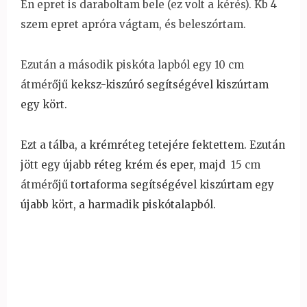
Én epret is daraboltam bele (ez volt a kérés). Kb 4
szem epret apróra vágtam, és beleszórtam.
Ezután a második piskóta lapból egy 10 cm
átmér
őj
ű keksz-kiszúró segítségével kiszúrtam
egy kört.
Ezt a tálba, a krémréteg tetejére fektettem. Ezután
jött egy újabb réteg krém és eper, majd
15 cm
átmér
őj
ű tortaforma segítségével kiszúrtam egy
újabb kört, a harmadik piskótalapból.