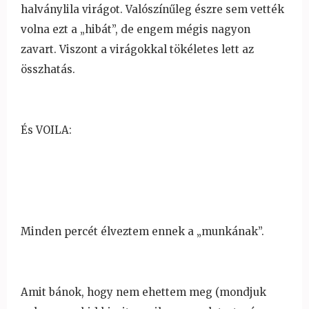
halványlila virágot. Valószín
űleg észre sem vették
volna ezt a „hibát”, de engem mégis nagyon
zavart. Viszont a virágokkal tökéletes lett az
összhatás.
És VOILA:
Minden percét élveztem ennek a „munkának”.
Amit bánok, hogy nem ehettem meg (mondjuk