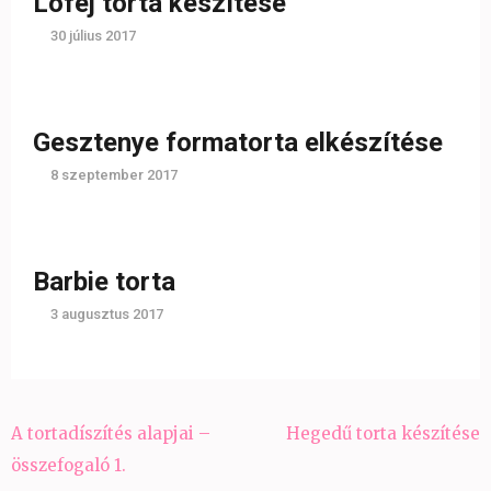
Lófej torta készítése
30 július 2017
Gesztenye formatorta elkészítése
8 szeptember 2017
Barbie torta
3 augusztus 2017
Bejegyzés
A tortadíszítés alapjai –
Hegedű torta készítése
navigáció
összefogaló 1.