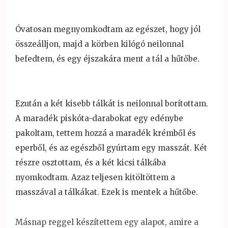
Óvatosan megnyomkodtam az egészet, hogy jól
összeálljon, majd a körben kilógó neilonnal
befedtem, és egy éjszakára ment a tál a h
űt
őbe.
Ezután a két kisebb tálkát is neilonnal borítottam.
A maradék piskóta-darabokat egy edénybe
pakoltam, tettem hozzá a maradék krémb
ől és
eperb
ől, és az egészb
ől
gyúrtam egy masszát. Két
részre osztottam, és a két kicsi tálkába
nyomkodtam. Azaz teljesen kitöltöttem a
masszával a tálkákat. Ezek is mentek a
h
űt
őbe.
Másnap reggel készítettem egy alapot, amire a