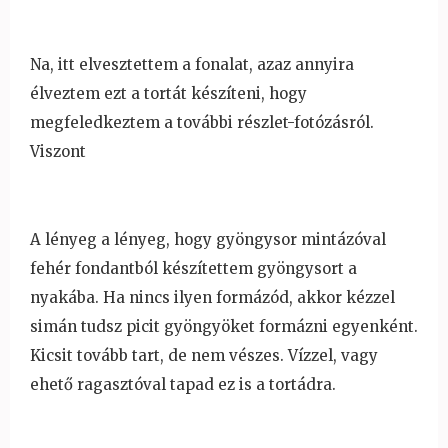
Na, itt elvesztettem a fonalat, azaz annyira
élveztem ezt a tortát készíteni, hogy
megfeledkeztem a további részlet-fotózásról.
Viszont
A lényeg a lényeg, hogy gyöngysor mintázóval
fehér fondantból készítettem gyöngysort a
nyakába. Ha nincs ilyen formázód, akkor kézzel
simán tudsz picit gyöngyöket formázni egyenként.
Kicsit tovább tart, de nem vészes. Vízzel, vagy
ehet
ő ragasztóval tapad ez is a tortádra.