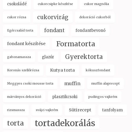
csokoládé
cukorcsipke készítése
cukor magnólia
cukorvirág
cukor rózsa
dekoráció cukorból
fondant
fondantbevonó
Egércsalád torta
Formatorta
fondant készítése
Gyerektorta
glazúr
gabonamassza
Kutya torta
Koronás szellőrózsa
kókuszfondant
muffin
Meggyes csoki mousse torta
muffin alaprecept
plasztikcsoki
márványos dekoráció
pudingos vajkrém
Sütirecept
tanfolyam
rizsmassza
svájci vajkrém
tortadekorálás
torta