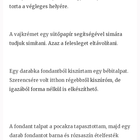
torta a végleges helyére.
A vajkrémet egy süt
őpapír segítségével simára
tudjuk simítani. Azaz a felesleget eltávolítani.
Egy darabka fondantból kiszúrtam egy bébitalpat.
Szerencsére volt itthon régebbr
ől kiszúróm, de
igazából forma nélkül is elkészíthet
ő.
A fondant talpat a pocakra tapasztottam, majd egy
darab fondantot barna és rózsaszín ételfesték