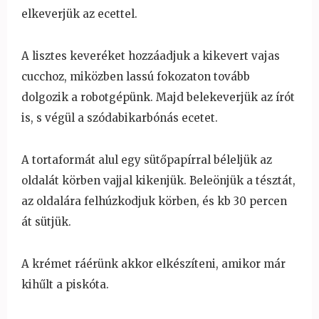
elkeverjük az ecettel.
A lisztes keveréket hozzáadjuk a kikevert vajas
cucchoz, miközben lassú fokozaton tovább
dolgozik a robotgépünk. Majd belekeverjük az írót
is, s végül a szódabikarbónás ecetet.
A tortaformát alul egy süt
őpapírral béleljük az
oldalát körben vajjal kikenjük. Beleönjük a tésztát,
az oldalára felhúzkodjuk körben, és kb 30 percen
át sütjük.
A krémet ráérünk akkor elkészíteni, amikor már
kih
űlt a piskóta.