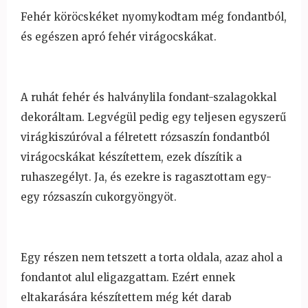
Fehér köröcskéket nyomykodtam még fondantból,
és egészen apró fehér virágocskákat.
A ruhát fehér és halványlila fondant-szalagokkal
dekoráltam. Legvégül pedig egy teljesen egyszer
ű
virágkiszúróval a félretett rózsaszín fondantból
virágocskákat készítettem, ezek díszítik a
ruhaszegélyt. Ja, és ezekre is ragasztottam egy-
egy rózsaszín cukorgyöngyöt.
Egy részen nem tetszett a torta oldala, azaz ahol a
fondantot alul eligazgattam. Ezért ennek
eltakarására készítettem még két darab