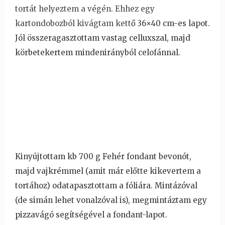
tortát helyeztem a végén. Ehhez egy
kartondobozból kivágtam kett
ő 36×40 cm-es lapot.
Jól összeragasztottam vastag celluxszal, majd
körbetekertem mindenirányból celofánnal.
Kinyújtottam kb 700 g Fehér fondant bevonót,
majd vajkrémmel (amit már el
őtte kikevertem a
tortához) odatapasztottam a fóliára. Mintázóval
(de simán lehet vonalzóval is), megmintáztam egy
pizzavágó segítségével a fondant-lapot.