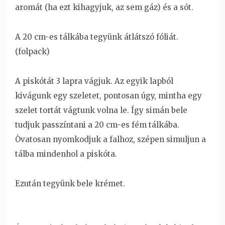
aromát (ha ezt kihagyjuk, az sem gáz) és a sót.
A 20 cm-es tálkába tegyünk átlátszó fóliát.
(folpack)
A piskótát 3 lapra vágjuk. Az egyik lapból
kivágunk egy szeletet, pontosan úgy, mintha egy
szelet tortát vágtunk volna le. Így simán bele
tudjuk passzíntani a 20 cm-es fém tálkába.
Òvatosan nyomkodjuk a falhoz, szépen simuljun a
tálba mindenhol a piskóta.
Ezután tegyünk bele krémet.