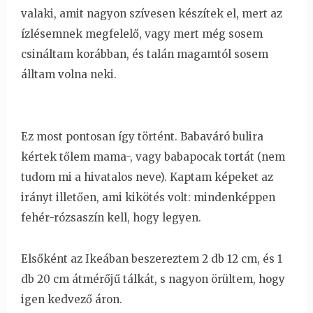
valaki, amit nagyon szívesen készítek el, mert az
ízlésemnek megfelelő, vagy mert még sosem
csináltam korábban, és talán magamtól sosem
álltam volna neki.
Ez most pontosan így történt. Babaváró bulira
kértek tőlem mama-, vagy babapocak tortát (nem
tudom mi a hivatalos neve). Kaptam képeket az
irányt illetően, ami kikötés volt: mindenképpen
fehér-rózsaszín kell, hogy legyen.
Elsőként az Ikeában beszereztem 2 db 12 cm, és 1
db 20 cm átmérőjű tálkát, s nagyon örültem, hogy
igen kedvező áron.