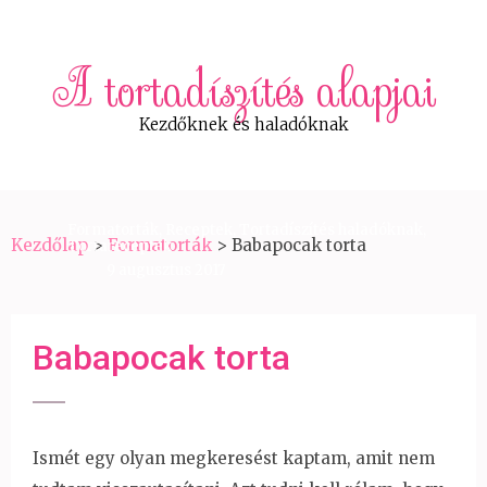
A tortadíszítés alapjai
Kezdőknek és haladóknak
Formatorták
,
Receptek
,
Tortadíszítés haladóknak
,
Kezdőlap
>
Formatorták
>
Babapocak torta
Tortareceptek
9 augusztus 2017
Babapocak torta
Ismét egy olyan megkeresést kaptam, amit nem