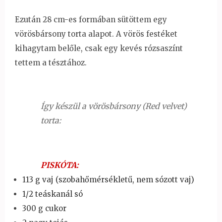
Ezután 28 cm-es formában sütöttem egy
vörösbársony torta alapot. A vörös festéket
kihagytam belől
e, csak egy kevés rózsaszínt
tettem a tésztához.
Így készül a vörösbársony (Red velvet)
torta:
PISKÓTA:
113 g vaj (szobahőmérsékletű, nem sózott vaj)
1/2 teáskanál só
300 g cukor