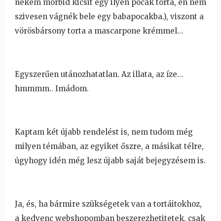
nekem morbid kicsit egy ilyen pocak torta, én nem
szivesen vágnék bele egy babapocakba.), viszont a
vörösbársony torta a mascarpone krémmel…
Egyszer
űen utánozhatatlan. Az illata, az íze…
hmmmm.. Imádom.
Kaptam két újabb rendelést is, nem tudom még
milyen témában, az egyiket
őszre, a másikat télre,
úgyhogy idén még lesz újabb saját bejegyzésem is.
Ja, és, ha bármire szükségetek van a tortáitokhoz,
a kedvenc webshopomban beszerezhetitetek, csak