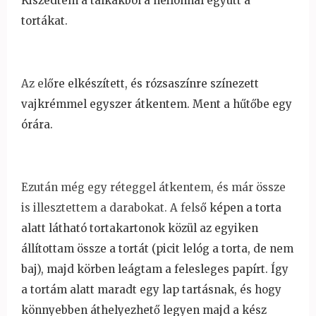
Kiszedtem a tálkákból a neilonnal együtt a
tortákat.
Az el
őre elkészített, és rózsaszínre színezett
vajkrémmel egyszer átkentem. Ment a
h
űt
őbe egy
órára.
Ezután még egy réteggel átkentem, és már össze
is illesztettem a darabokat. A fels
ő képen a torta
alatt látható tortakartonok közül az egyiken
állítottam össze a tortát (picit lelóg a torta, de nem
baj), majd körben leágtam a felesleges papírt. Így
a tortám alatt maradt egy lap tartásnak, és hogy
könnyebben áthelyezhet
ő legyen majd a kész