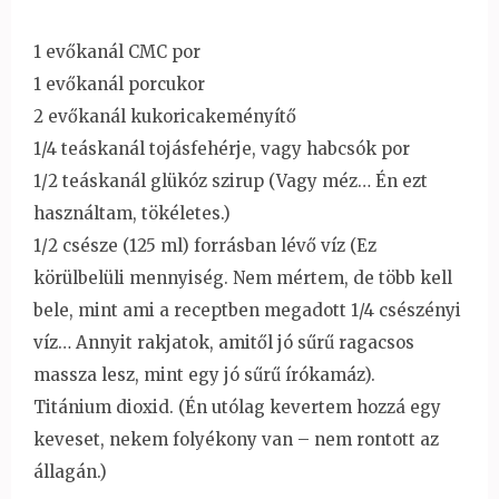
1 evőkanál CMC por
1 evőkanál porcukor
2 evőkanál kukoricakeményítő
1/4 teáskanál tojásfehérje, vagy habcsók por
1/2 teáskanál glükóz szirup (Vagy méz… Én ezt
használtam, tökéletes.)
1/2 csésze (125 ml) forrásban lévő víz (Ez
körülbelüli mennyiség. Nem mértem, de több kell
bele, mint ami a receptben megadott 1/4 csészényi
víz… Annyit rakjatok, amitől jó sűrű ragacsos
massza lesz, mint egy jó sűrű írókamáz).
Titánium dioxid. (Én utólag kevertem hozzá egy
keveset, nekem folyékony van – nem rontott az
állagán.)