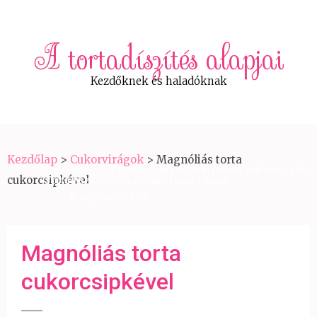
A tortadíszítés alapjai
Kezdőknek és haladóknak
Kezdőlap
>
Cukorvirágok
>
Magnóliás torta
Cukorvirágok
,
Díszítő alapreceptek
,
Drótos cukorvirágok
,
cukorcsipkével
Tortadíszítés
,
Tortadíszítés haladóknak
17 augusztus 2017
Magnóliás torta
cukorcsipkével