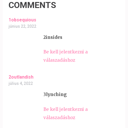
COMMENTS
1obsequious
június 22, 2022
2insides
Be kell jelentkezni a
válaszadáshoz
2outlandish
július 4, 2022
3lynching
Be kell jelentkezni a
válaszadáshoz