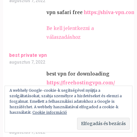
augusztus 7, 2022
vpn safari free
https://shiva-vpn.com
Be kell jelentkezni a
válaszadáshoz
best private vpn
augusztus 7, 2022
best vpn for downloading
https://freehostingvpn.com/
A webhely Google-cookie-k segítségével nyújtja a
szolgáltatásokat, szabja személyre a hirdetéseket és elemzi a
Be kell jelentkezni a
forgalmat. Emellett a felhasználási adatokhoz a Google is
válaszadáshoz
hozzáférhet. A webhely használatával elfogadod a cookie-k
használatát.
Cookie információ
avast vpn free trial
augusztus 7, 2022