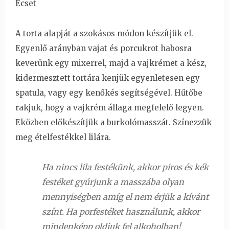
Ecset
A torta alapját a szokásos módon készítjük el.
Egyenlő arányban vajat és porcukrot habosra
keverünk egy mixerrel, majd a vajkrémet a kész,
kidermesztett tortára kenjük egyenletesen egy
spatula, vagy egy kenőkés segítségével. Hűtőbe
rakjuk, hogy a vajkrém állaga megfelelő legyen.
Eközben előkészítjük a burkolómasszát. Színezzük
meg ételfestékkel lilára.
Ha nincs lila festékünk, akkor piros és kék
festéket gyúrjunk a masszába olyan
mennyiségben amíg el nem érjük a kívánt
színt. Ha porfestéket használunk, akkor
mindenképp oldjuk fel alkoholban!