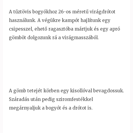
A tűztövis bogyókhoz 26-os méretű virágdrótot
használunk. A végükre kampót hajlítunk egy
csipesszel, ehető ragasztóba mártjuk és egy apró
gömböt dolgozunk rá a virágmasszából.
A gömb tetejét körben egy kisollóval bevagdossuk.
Száradás után pedig sziromfestékkel
megárnyaljuk a bogyót és a drótot is.