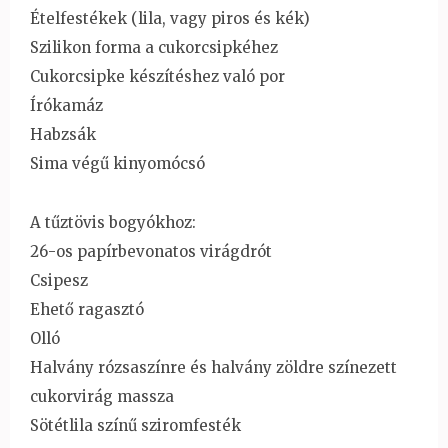
Ételfestékek (lila, vagy piros és kék)
Szilikon forma a cukorcsipkéhez
Cukorcsipke készítéshez való por
Írókamáz
Habzsák
Sima végű kinyomócsó
A tűztövis bogyókhoz:
26-os papírbevonatos virágdrót
Csipesz
Ehető ragasztó
Olló
Halvány rózsaszínre és halvány zöldre színezett
cukorvirág massza
Sötétlila színű sziromfesték