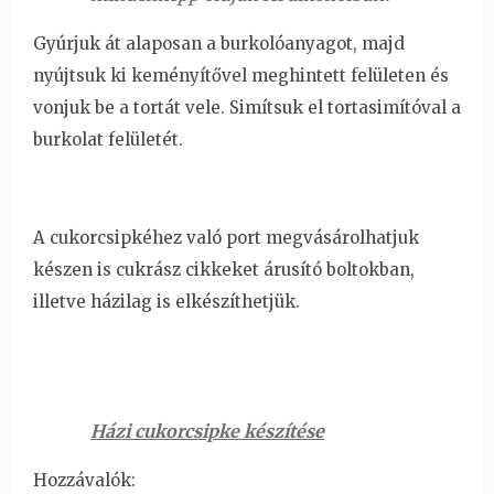
Gyúrjuk át alaposan a burkolóanyagot, majd
nyújtsuk ki keményítővel meghintett felületen és
vonjuk be a tortát vele. Simítsuk el tortasimítóval a
burkolat felületét.
A cukorcsipkéhez való port megvásárolhatjuk
készen is cukrász cikkeket árusító boltokban,
illetve házilag is elkészíthetjük.
Házi cukorcsipke készítése
Hozzávalók: