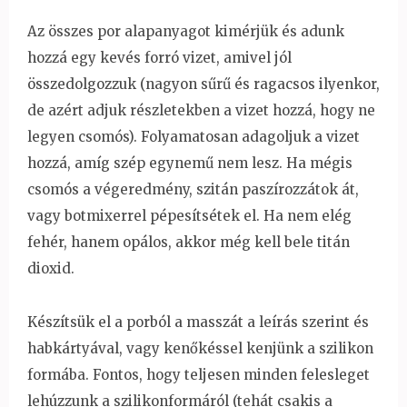
Az összes por alapanyagot kimérjük és adunk
hozzá egy kevés forró vizet, amivel jól
összedolgozzuk (nagyon sűrű és ragacsos ilyenkor,
de azért adjuk részletekben a vizet hozzá, hogy ne
legyen csomós). Folyamatosan adagoljuk a vizet
hozzá, amíg szép egynemű nem lesz. Ha mégis
csomós a végeredmény, szitán paszírozzátok át,
vagy botmixerrel pépesítsétek el. Ha nem elég
fehér, hanem opálos, akkor még kell bele titán
dioxid.
Készítsük el a porból a masszát a leírás szerint és
habkártyával, vagy kenőkéssel kenjünk a szilikon
formába. Fontos, hogy teljesen minden felesleget
lehúzzunk a szilikonformáról (tehát csakis a