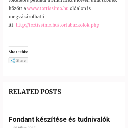
tökéletes például a Smartflex Flower, amit többek
között a
www.tortissimo.hu
oldalon is
megvásárolható
itt:
http://tortissimo.hu/tortaburkolok.php
Share this:
Share
RELATED POSTS
Fondant készítése és tudnivalók
28 július 2017